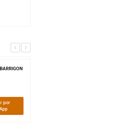
 BARRIGON
MACHETE 22 TRES
CANALES HERRAGRO
$
22,400
r por
Comprar por
App
WhatsApp