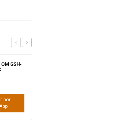
 OM GSH-
MACHETE TRES
C
CANALES 1602 18
NIQUELAD HERRAGRO
$
28,800
r por
Comprar por
App
WhatsApp