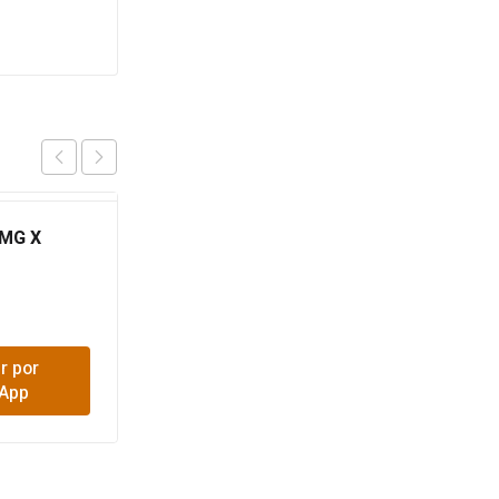
0MG X
MENU NAT CREMOSO
GATO SURT 13G UD
$
2,500
r por
Comprar por
App
WhatsApp