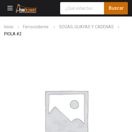
Inicio
Ferroccidente
SOGAS, GUAYAS Y CADENAS
PIOLA #2