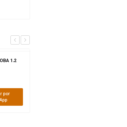
OBA 1.2
RASTRILLO PLASTIC 40
DIENTES HERRAGRO
$
30,000
r por
Comprar por
App
WhatsApp