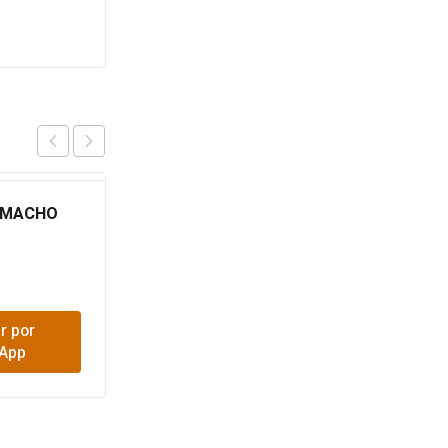
 MACHO
CODO PRESION 3/4
$
850
r por
Comprar por
App
WhatsApp