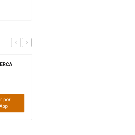
CERCA
UNION MANGUERA 1/2
$
1,100
r por
Comprar por
App
WhatsApp